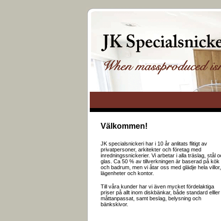
Välkommen!
JK specialsnickeri har i 10 år anlitats flitigt av
privatpersoner, arkitekter och företag med
inredningssnickerier. Vi arbetar i alla träslag, stål 
glas. Ca 50 % av tillverkningen är baserad på kök
och badrum, men vi åtar oss med glädje hela villor,
lägenheter och kontor.
Till våra kunder har vi även mycket fördelaktiga
priser på allt inom diskbänkar, både standard elller
måttanpassat, samt beslag, belysning och
bänkskivor.